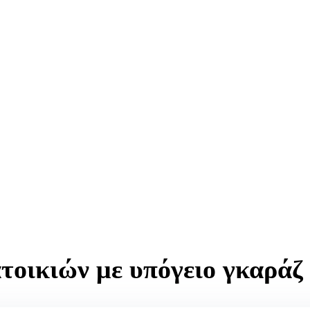
Γραφείο, Μελέτες & Κατασκευές | gavalas.ec@gmail.com | +306979231
ργου
τοικιών με υπόγειο γκαρά