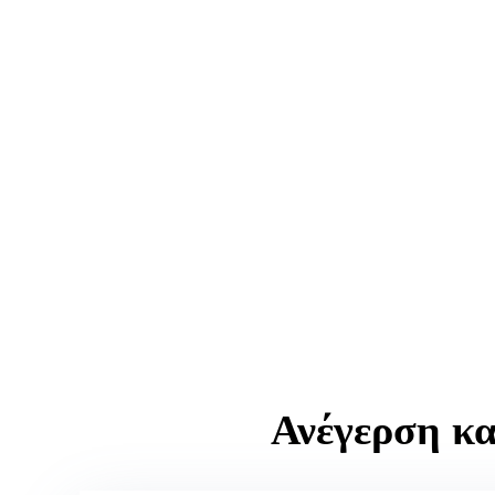
Καλώς ήρθατε στην ιστοσελίδα μας “Μηνάς Γαβαλάς”, Τεχνικό 
Ζητήστε μια Δωρεάν Συμβουλευτική & Αξιολόγηση Έ
Ανέγερση κα