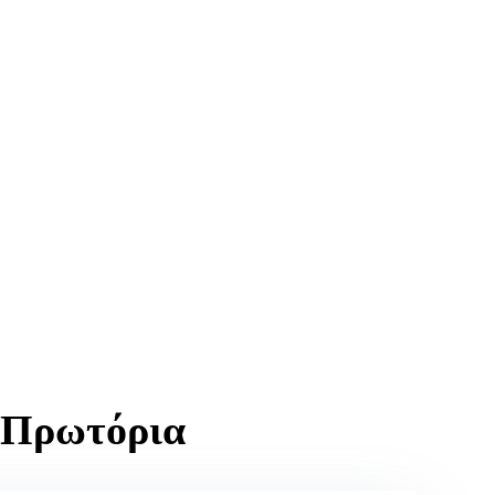
894
ζ Πρωτόρια