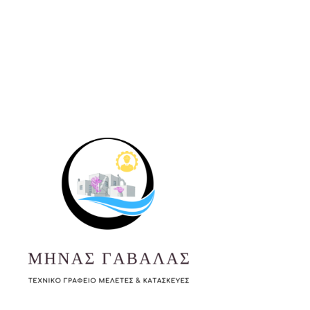
Καλώς ήρθατε στην ιστοσελίδα μας “Μηνάς Γαβαλάς”, Τεχνικό
Γραφείο, Μελέτες & Κατασκευές | gavalas.ec@gmail.com |
+306979231894